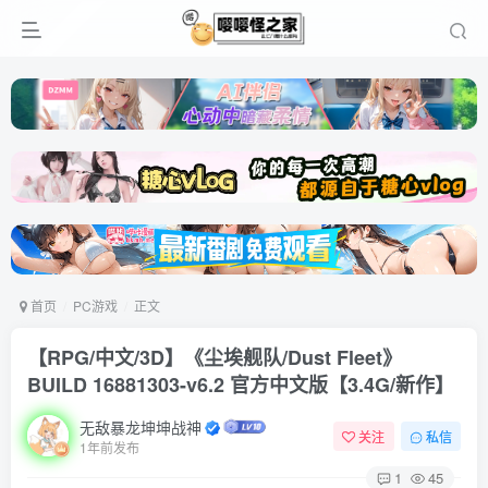
首页
PC游戏
正文
【RPG/中文/3D】《尘埃舰队/Dust Fleet》
BUILD 16881303-v6.2 官方中文版【3.4G/新作】
无敌暴龙坤坤战神
关注
私信
1年前发布
1
45