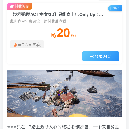
付费阅读
已售 2
【大型跑酷ACT/中文/3D】只能向上！/Only Up ! V1.00 官方中文硬盘版【7.4G】
此内容为付费阅读，请付费后查看
20
积分
免费
黄金会员
登录购买
⭐⭐⭐只在UP踏上激动人心的旅程!扮演杰基，一个来自贫民