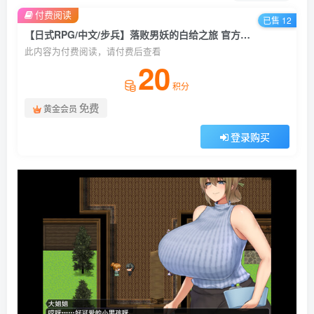
付费阅读
已售 12
【日式RPG/中文/步兵】落败男妖的白给之旅 官方中文版+邪恶补丁+汉化补丁【3.8G】
此内容为付费阅读，请付费后查看
20
积分
免费
黄金会员
登录购买