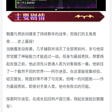
魅魔与男妖间爆发了持续数年的战争，而我们的主角竟
是……史上最弱！
当魅魔发动奇袭，几乎捕获并消灭了全部男妖时，多亏他突
然觉醒了神秘能力才能逃过一劫。但身为最弱男妖，想要扬
起反旗之前，他必须先以普通人类为对象锻炼一番。他前往
了一个截然不同的世界——阿尔迪亚。在这里能收集经验，
结交盟友，简直好得不得了与完美，但唯一的问题是——作
为最弱男妖，即使对手是人类，他也有败北的可能。
探索阿尔迪亚，在成长后回到卢迦兰德，扬起反旗抵抗魅魔
军！