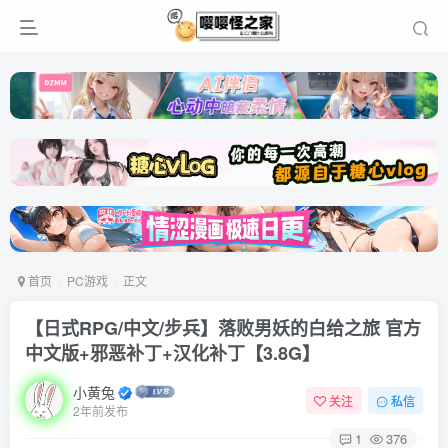
首页
PC游戏
正文
【日式RPG/中文/步兵】落败男妖的白给之旅 官方
中文版+邪恶补丁+汉化补丁【3.8G】
小黄兔
关注
私信
2年前发布
1
376