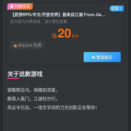
付费阅读
已售 2
【武侠RPG/中文/开放世界】我来自江湖 From Jianghu V0.5.08 官方中文硬盘版【300M/更新】
此内容为付费阅读，请付费后查看
20
积分
免费
黄金会员
登录购买
关于这款游戏
银鞍照白马，飒踏如流星。
群英入我门，江湖任尔行。
风云令已出，一场文字间的刀光剑影正在等你！