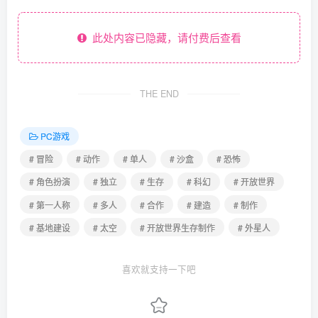
此处内容已隐藏，请付费后查看
THE END
PC游戏
# 冒险
# 动作
# 单人
# 沙盒
# 恐怖
# 角色扮演
# 独立
# 生存
# 科幻
# 开放世界
# 第一人称
# 多人
# 合作
# 建造
# 制作
# 基地建设
# 太空
# 开放世界生存制作
# 外星人
喜欢就支持一下吧