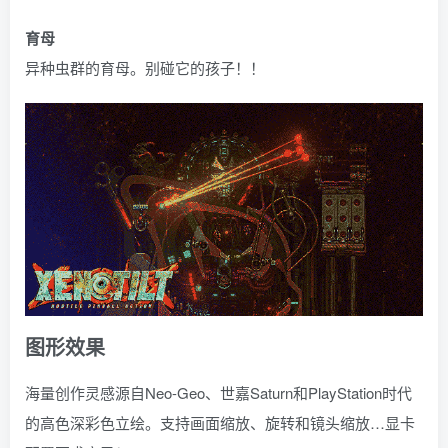
育母
异种虫群的育母。别碰它的孩子！！
图形效果
海量创作灵感源自Neo-Geo、世嘉Saturn和PlayStation时代
的高色深彩色立绘。支持画面缩放、旋转和镜头缩放…显卡