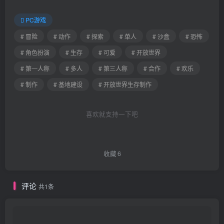
PC游戏
# 冒险
# 动作
# 探索
# 单人
# 沙盒
# 恐怖
# 角色扮演
# 生存
# 可爱
# 开放世界
# 第一人称
# 多人
# 第三人称
# 合作
# 欢乐
# 制作
# 基地建设
# 开放世界生存制作
喜欢就支持一下吧
收藏
6
评论
共1条