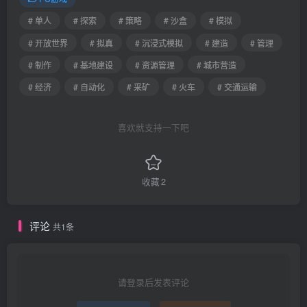
# 单人
# 探索
# 策略
# 沙盒
# 模拟
# 开放世界
# 拟真
# 沉浸式模拟
# 建造
# 管理
# 制作
# 基地建设
# 资源管理
# 城市营造
# 经济
# 自动化
# 采矿
# 火车
# 交通运输
喜欢就支持一下吧
收藏
2
评论
共1条
请登录后发表评论