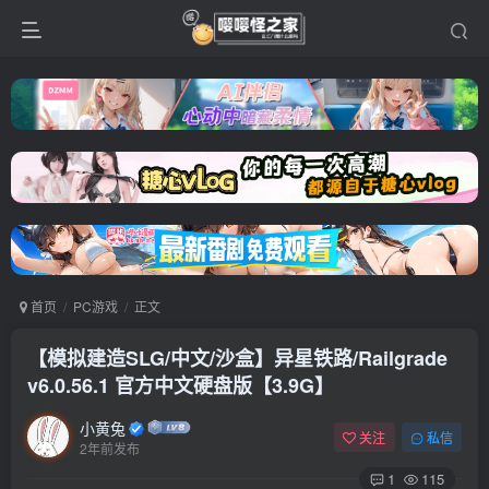
首页
PC游戏
正文
【模拟建造SLG/中文/沙盒】异星铁路/Railgrade
v6.0.56.1 官方中文硬盘版【3.9G】
小黄兔
关注
私信
2年前发布
1
115