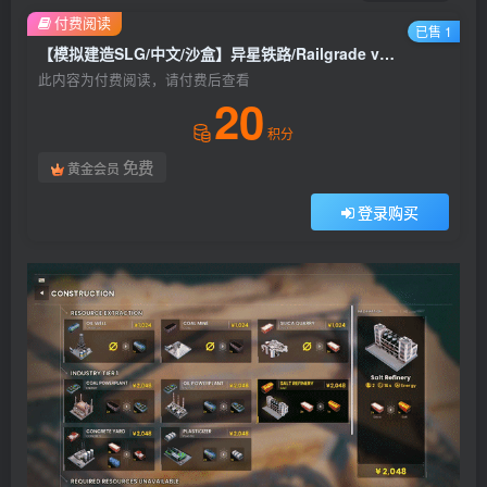
付费阅读
已售 1
【模拟建造SLG/中文/沙盒】异星铁路/Railgrade v6.0.56.1 官方中文硬盘版【3.9G】
此内容为付费阅读，请付费后查看
20
积分
免费
黄金会员
登录购买