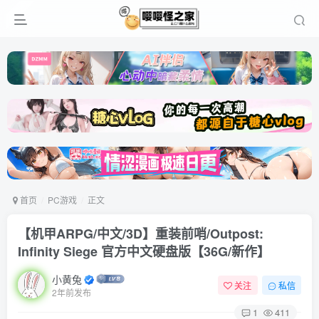
首页
PC游戏
正文
【机甲ARPG/中文/3D】重装前哨/Outpost:
Infinity Siege 官方中文硬盘版【36G/新作】
小黄兔
关注
私信
2年前发布
1
411