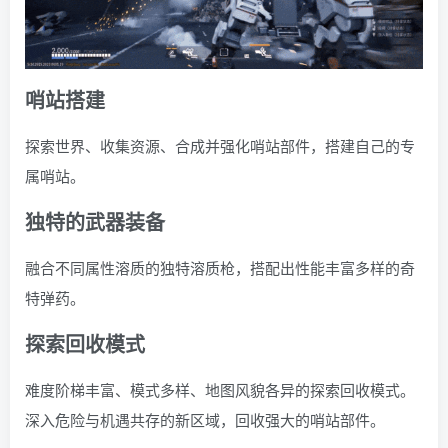
哨站搭建
探索世界、收集资源、合成并强化哨站部件，搭建自己的专
属哨站。
独特的武器装备
融合不同属性溶质的独特溶质枪，搭配出性能丰富多样的奇
特弹药。
探索回收模式
难度阶梯丰富、模式多样、地图风貌各异的探索回收模式。
深入危险与机遇共存的新区域，回收强大的哨站部件。