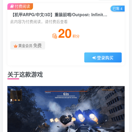
付费阅读
已售 4
【机甲ARPG/中文/3D】重装前哨/Outpost: Infinity Siege 官方中文硬盘版【36G/新作】
此内容为付费阅读，请付费后查看
20
积分
免费
黄金会员
登录购买
关于这款游戏